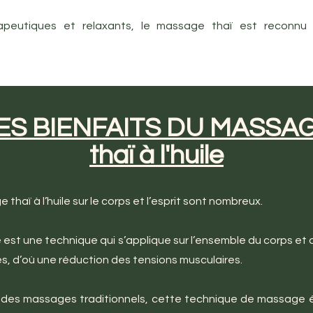
apeutiques et relaxants, le massage thaï est reconnu b
ES BIENFAITS DU MASSA
thaï à l'huile
thaï à l’huile sur le corps et l’esprit sont nombreux.
e est une technique qui s’applique sur l’ensemble du corps et
és, d’où une réduction des tensions musculaires.
des massages traditionnels, cette technique de massage é