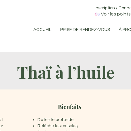
Inscription / Conn
Voir les points
ACCUEIL
PRISE DE RENDEZ-VOUS
À PR
Thaï à l’huile
Bienfaits
il
Détente profonde,
ur
Relâche les muscles,