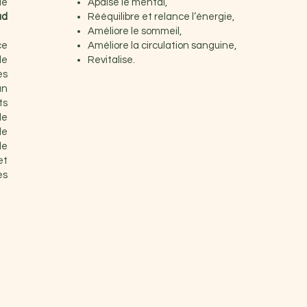
le
Apaise le mental,
ad
Rééquilibre et relance l’énergie,
Améliore le sommeil,
ce
Améliore la circulation sanguine,
de
Revitalise.
es
un
ts
de
de
de
et
es