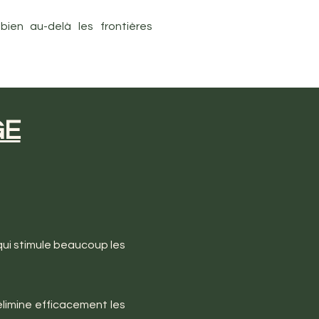
ien au-delà les frontières
GE
 qui stimule beaucoup les
limine efficacement les