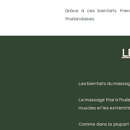
Grâce à ces bienfaits thér
thaïlandaises.
L
Les bienfaits du massage 
Le massage thaï à l’huil
muscles et les extrémit
Comme dans la plupart 