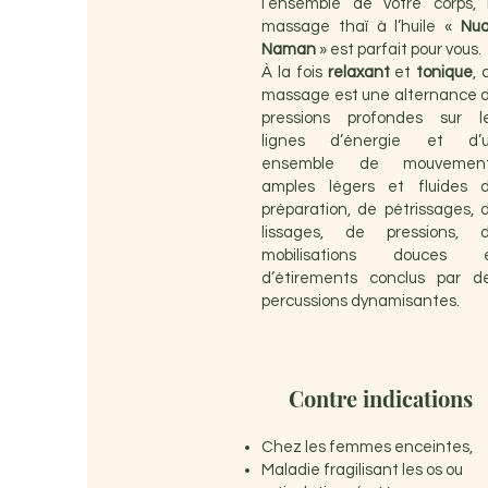
l’ensemble de votre corps, 
massage thaï à l’huile «
Nu
Naman
» est parfait pour vous.
À la fois
relaxant
et
tonique
, 
massage est une alternance 
pressions profondes sur l
lignes d’énergie et d’
ensemble de mouvemen
amples légers et fluides 
préparation, de pétrissages, 
lissages, de pressions, 
mobilisations douces 
d’étirements conclus par d
percussions dynamisantes.
Contre indications
Chez les femmes enceintes,
Maladie fragilisant les os ou