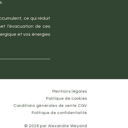
s.
ccumulent, ce qui réduit
met l’évacuation de ces
nergique et vos énergies
Mentions légales
Politique de cookies
Conditions générales de vente CGV
Politique de confidentialité
© 2026 par Alexandre Weyand