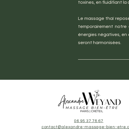
toxines, en fluidifiant l
Le massage thaï repose 
temporairement notre é
énergies négatives, en 
seront harmonisées.
06 95 37 78 67
contact@alexandre-massage-bien-etre.