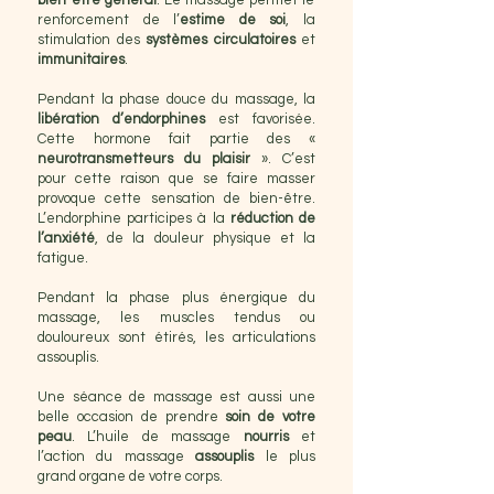
bien-être général
. Le massage permet le
renforcement de l’
estime de soi
, la
stimulation des
systèmes circulatoires
et
immunitaires
.
Pendant la phase douce du massage, la
libération d’endorphines
est favorisée.
Cette hormone fait partie des «
neurotransmetteurs du plaisir
». C’est
pour cette raison que se faire masser
provoque cette sensation de bien-être.
L’endorphine participes à la
réduction de
l’anxiété
, de la douleur physique et la
fatigue.
Pendant la phase plus énergique du
massage, les muscles tendus ou
douloureux sont étirés, les articulations
assouplis.
Une séance de massage est aussi une
belle occasion de prendre
soin de votre
peau
. L’huile de massage
nourris
et
l’action du massage
assouplis
le plus
grand organe de votre corps.