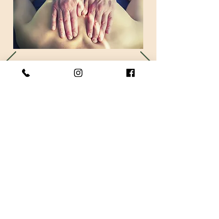
Californien
(Doux et enveloppant)
Prendre RDV
Mentions légales
Politique de cookies